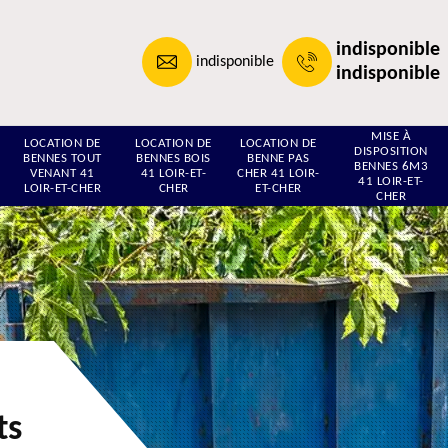
indisponible
indisponible
indisponible
MISE À
LOCATION DE
LOCATION DE
LOCATION DE
DISPOSITION
BENNES TOUT
BENNES BOIS
BENNE PAS
BENNES 6M3
VENANT 41
41 LOIR-ET-
CHER 41 LOIR-
41 LOIR-ET-
LOIR-ET-CHER
CHER
ET-CHER
CHER
ts