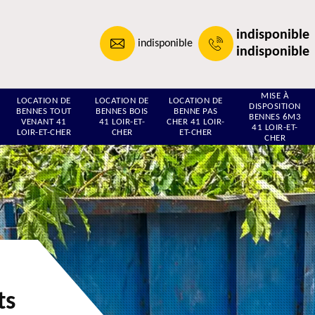
indisponible
indisponible
indisponible
MISE À
LOCATION DE
LOCATION DE
LOCATION DE
DISPOSITION
BENNES TOUT
BENNES BOIS
BENNE PAS
BENNES 6M3
VENANT 41
41 LOIR-ET-
CHER 41 LOIR-
41 LOIR-ET-
LOIR-ET-CHER
CHER
ET-CHER
CHER
ts