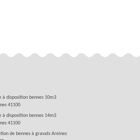
 à disposition bennes 10m3
ines 41100
 à disposition bennes 14m3
ines 41100
tion de bennes à gravats Areines