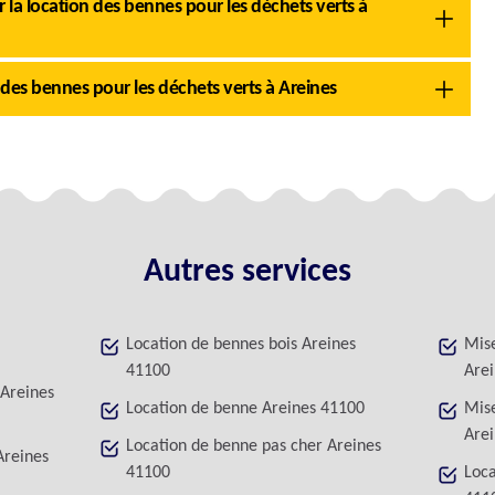
 la location des bennes pour les déchets verts à
 des bennes pour les déchets verts à Areines
Autres services
Location de bennes bois Areines
Mise
41100
Are
 Areines
Location de benne Areines 41100
Mise
Are
Location de benne pas cher Areines
Areines
41100
Loca