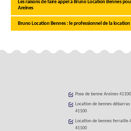
Les raisons de faire appel à Bruno Location Bennes pour
Areines
Bruno Location Bennes : le professionnel de la location
Pose de benne Areines 41100
Location de bennes débarras
41100
Location de bennes ferraille 
41100