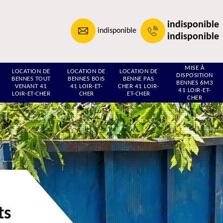
indisponible
indisponible
indisponible
MISE À
LOCATION DE
LOCATION DE
LOCATION DE
DISPOSITION
BENNES TOUT
BENNES BOIS
BENNE PAS
BENNES 6M3
VENANT 41
41 LOIR-ET-
CHER 41 LOIR-
41 LOIR-ET-
LOIR-ET-CHER
CHER
ET-CHER
CHER
ts