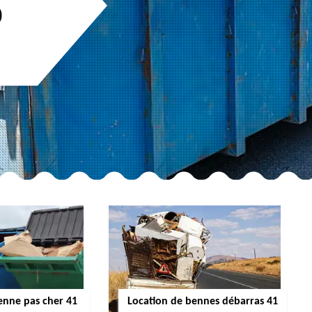
0
enne pas cher 41
Location de bennes débarras 41