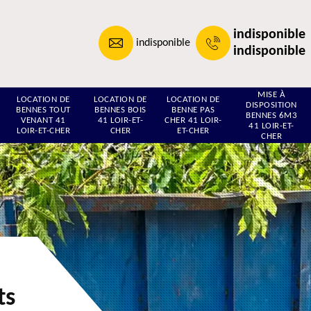
indisponible
indisponible
indisponible
MISE À
LOCATION DE
LOCATION DE
LOCATION DE
DISPOSITION
BENNES TOUT
BENNES BOIS
BENNE PAS
BENNES 6M3
VENANT 41
41 LOIR-ET-
CHER 41 LOIR-
41 LOIR-ET-
LOIR-ET-CHER
CHER
ET-CHER
CHER
ts