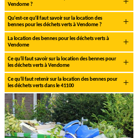
Vendome ?
Qu'est-ce qu'il faut savoir sur la location des
bennes pour les déchets verts à Vendome ?
La location des bennes pour les déchets verts à
Vendome
Ce qu'il faut savoir sur la location des bennes pour
les déchets verts à Vendome
Ce qu'il faut retenir sur la location des bennes pour
les déchets verts dans le 41100