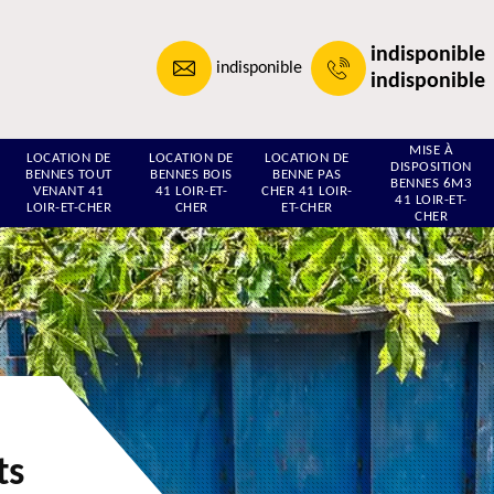
indisponible
indisponible
indisponible
MISE À
LOCATION DE
LOCATION DE
LOCATION DE
DISPOSITION
BENNES TOUT
BENNES BOIS
BENNE PAS
BENNES 6M3
VENANT 41
41 LOIR-ET-
CHER 41 LOIR-
41 LOIR-ET-
LOIR-ET-CHER
CHER
ET-CHER
CHER
ts