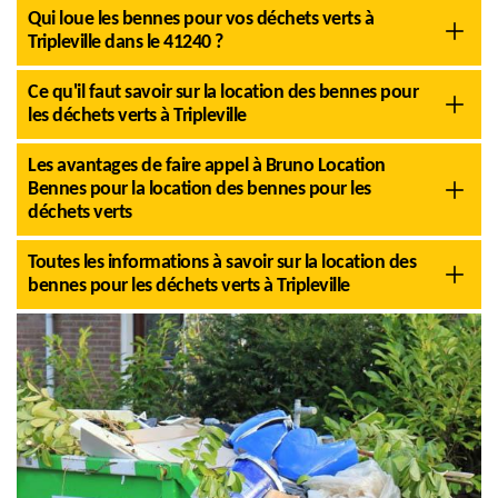
Qui loue les bennes pour vos déchets verts à
Tripleville dans le 41240 ?
Ce qu'il faut savoir sur la location des bennes pour
les déchets verts à Tripleville
Les avantages de faire appel à Bruno Location
Bennes pour la location des bennes pour les
déchets verts
Toutes les informations à savoir sur la location des
bennes pour les déchets verts à Tripleville