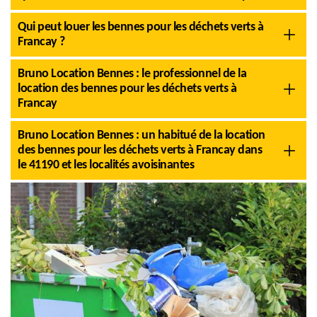
Qui peut louer les bennes pour les déchets verts à
Francay ?
Bruno Location Bennes : le professionnel de la
location des bennes pour les déchets verts à
Francay
Bruno Location Bennes : un habitué de la location
des bennes pour les déchets verts à Francay dans
le 41190 et les localités avoisinantes