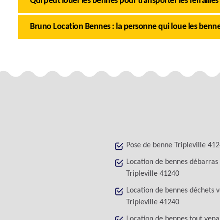
Qui peut louer les bennes pour transporter les ferrailles à
Bruno Location Bennes : la personne qui loue les bennes p
Pose de benne Tripleville 41
Location de bennes débarras
Tripleville 41240
Location de bennes déchets v
Tripleville 41240
Location de bennes tout vena