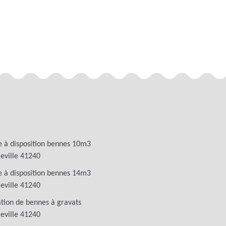
 à disposition bennes 10m3
leville 41240
 à disposition bennes 14m3
leville 41240
tion de bennes à gravats
leville 41240