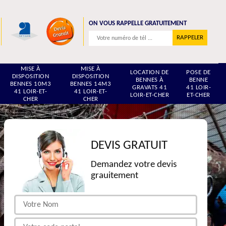
ON VOUS RAPPELLE GRATUITEMENT
MISE À
MISE À
LOCATION DE
POSE DE
DISPOSITION
DISPOSITION
BENNES À
BENNE
BENNES 10M3
BENNES 14M3
GRAVATS 41
41 LOIR-
41 LOIR-ET-
41 LOIR-ET-
LOIR-ET-CHER
ET-CHER
CHER
CHER
DEVIS GRATUIT
Demandez votre devis
grauitement