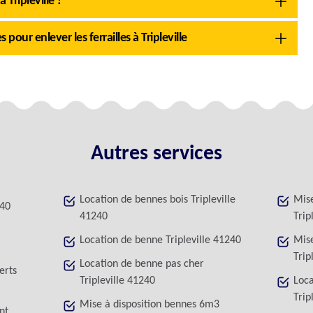
 Tripleville ?
our enlever les ferrailles à Tripleville
Autres services
Location de bennes bois Tripleville
Mise
240
41240
Trip
Location de benne Tripleville 41240
Mise
Trip
Location de benne pas cher
erts
Tripleville 41240
Loca
Trip
Mise à disposition bennes 6m3
nt