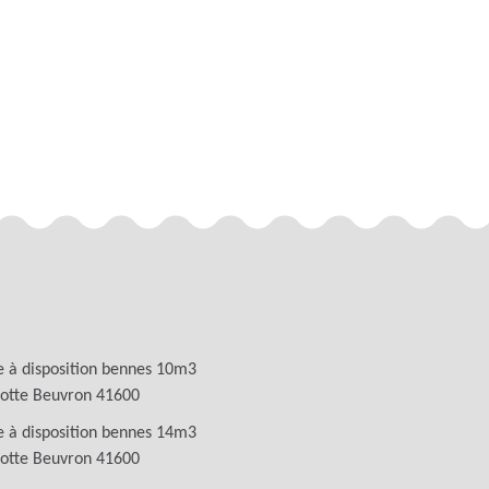
 à disposition bennes 10m3
otte Beuvron 41600
 à disposition bennes 14m3
otte Beuvron 41600