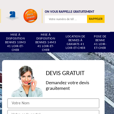
ON VOUS RAPPELLE GRATUITEMENT
MISE À
MISE À
LOCATION DE
POSE DE
DISPOSITION
DISPOSITION
BENNES À
BENNE
BENNES 10M3
BENNES 14M3
GRAVATS 41
41 LOIR-
41 LOIR-ET-
41 LOIR-ET-
LOIR-ET-CHER
ET-CHER
CHER
CHER
DEVIS GRATUIT
Demandez votre devis
grauitement