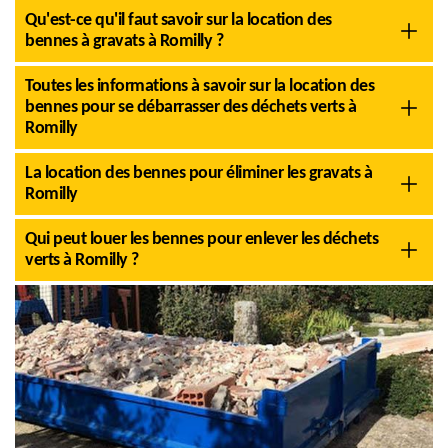
Qu'est-ce qu'il faut savoir sur la location des
bennes à gravats à Romilly ?
Toutes les informations à savoir sur la location des
bennes pour se débarrasser des déchets verts à
Romilly
La location des bennes pour éliminer les gravats à
Romilly
Qui peut louer les bennes pour enlever les déchets
verts à Romilly ?