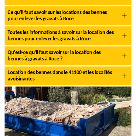
Ce qu'il faut savoir sur les locations des bennes
pour enlever les gravats à Roce
Toutes les informations à savoir sur la location des
bennes pour enlever les gravats à Roce
Qu'est-ce qu'il faut savoir sur la location des
bennes à gravats à Roce ?
Location des bennes dans le 41100 et les localités
avoisinantes