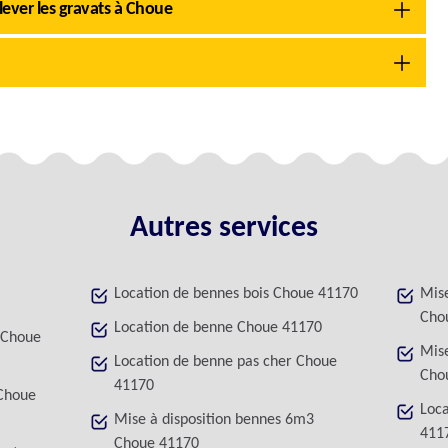
nlever les gravats à Choue
Autres services
Location de bennes bois Choue 41170
Mise
Cho
Location de benne Choue 41170
 Choue
Mise
Location de benne pas cher Choue
Cho
41170
 Choue
Loca
Mise à disposition bennes 6m3
411
Choue 41170