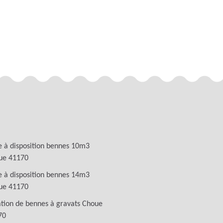
 à disposition bennes 10m3
ue 41170
 à disposition bennes 14m3
ue 41170
tion de bennes à gravats Choue
70