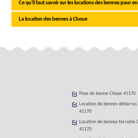
Ce qu'il faut savoir sur les locations des bennes pour e
La location des bennes à Choue
Pose de benne Choue 41170
Location de bennes débarras
41170
Location de bennes ferraille
41170