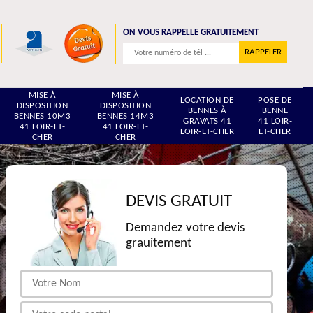
ON VOUS RAPPELLE GRATUITEMENT
MISE À
MISE À
LOCATION DE
POSE DE
DISPOSITION
DISPOSITION
BENNES À
BENNE
BENNES 10M3
BENNES 14M3
GRAVATS 41
41 LOIR-
41 LOIR-ET-
41 LOIR-ET-
LOIR-ET-CHER
ET-CHER
CHER
CHER
DEVIS GRATUIT
Demandez votre devis
grauitement