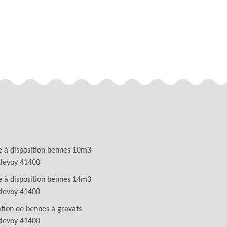
 à disposition bennes 10m3
tlevoy 41400
 à disposition bennes 14m3
tlevoy 41400
tion de bennes à gravats
tlevoy 41400