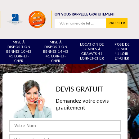
ON VOUS RAPPELLE GRATUITEMENT
MISE À
MISE À
LOCATION DE
POSE DE
DISPOSITION
DISPOSITION
BENNES À
BENNE
BENNES 10M3
BENNES 14M3
GRAVATS 41
41 LOIR-
41 LOIR-ET-
41 LOIR-ET-
LOIR-ET-CHER
ET-CHER
CHER
CHER
DEVIS GRATUIT
Demandez votre devis
grauitement