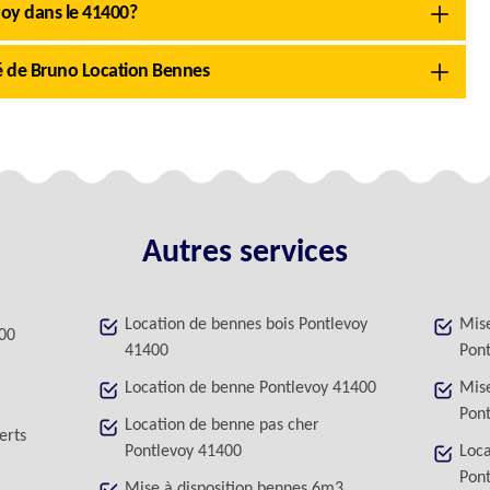
evoy dans le 41400?
ité de Bruno Location Bennes
Autres services
Location de bennes bois Pontlevoy
Mise
00
41400
Pon
Location de benne Pontlevoy 41400
Mise
Pon
Location de benne pas cher
erts
Pontlevoy 41400
Loca
Pon
Mise à disposition bennes 6m3