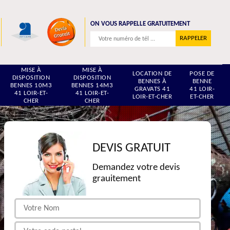
ON VOUS RAPPELLE GRATUITEMENT
MISE À
MISE À
LOCATION DE
POSE DE
DISPOSITION
DISPOSITION
BENNES À
BENNE
BENNES 10M3
BENNES 14M3
GRAVATS 41
41 LOIR-
41 LOIR-ET-
41 LOIR-ET-
LOIR-ET-CHER
ET-CHER
CHER
CHER
DEVIS GRATUIT
Demandez votre devis
grauitement