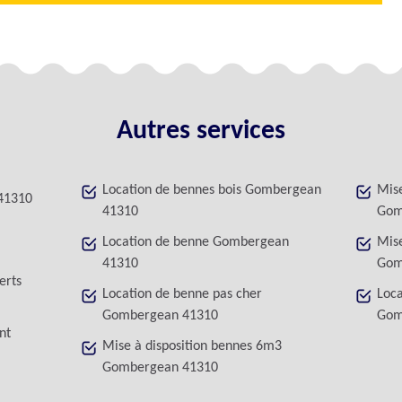
Autres services
Location de bennes bois Gombergean
Mise
41310
41310
Gom
Location de benne Gombergean
Mise
41310
Gom
erts
Location de benne pas cher
Loca
Gombergean 41310
Gom
nt
Mise à disposition bennes 6m3
Gombergean 41310