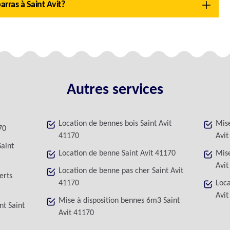
arras à Saint Avit?
Autres services
Location de bennes bois Saint Avit
Mise
70
41170
Avit
Saint
Location de benne Saint Avit 41170
Mise
Avit
Location de benne pas cher Saint Avit
erts
41170
Loca
Avit
Mise à disposition bennes 6m3 Saint
nt Saint
Avit 41170