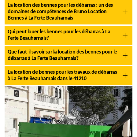
La location des bennes pour les débarras : un des
domaines de compétences de Bruno Location
Bennes à La Ferte Beauharnais
Qui peut louer les bennes pour les débarras à La
Ferte Beauharnais?
Que faut-il savoir sur la location des bennes pour le
débarras à La Ferte Beauharnais?
La location de bennes pour les travaux de débarras
à La Ferte Beauharnais dans le 41210